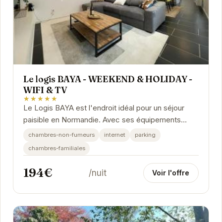
Le logis BAYA - WEEKEND & HOLIDAY -
WIFI & TV
★★★★★
Le Logis BAYA est l'endroit idéal pour un séjour
paisible en Normandie. Avec ses équipements
modernes et son emplacement privilégié à...
chambres-non-fumeurs
internet
parking
chambres-familiales
194€
/nuit
Voir l'offre