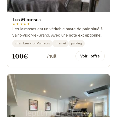
Les Mimosas
★★★★★
Les Mimosas est un véritable havre de paix situé à
Saint-Vigor-le-Grand. Avec une note exceptionnelle
de 9/10 basée sur 27 avis, cet...
chambres-non-fumeurs
internet
parking
100€
/nuit
Voir l'offre