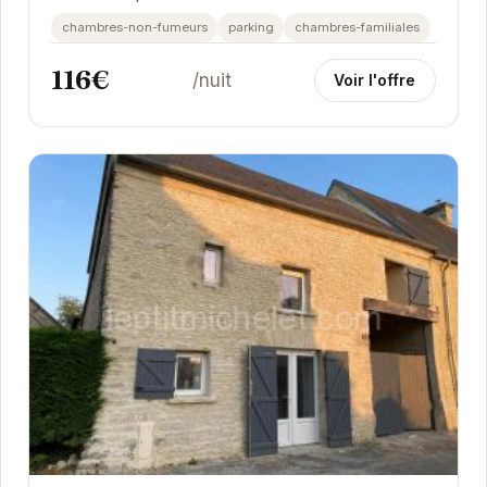
située à Saint-Vigor-le-Grand, elle offre un...
chambres-non-fumeurs
parking
chambres-familiales
116€
/nuit
Voir l'offre