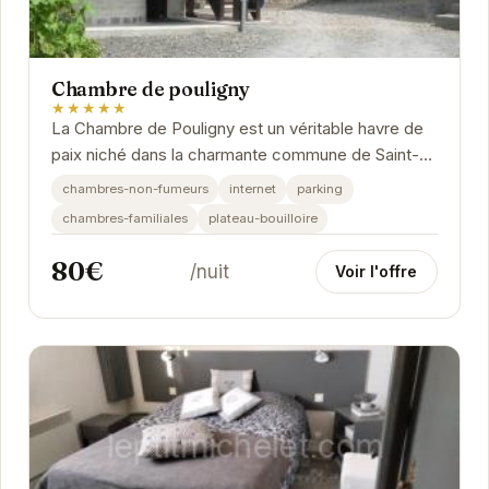
Chambre de pouligny
★★★★★
La Chambre de Pouligny est un véritable havre de
paix niché dans la charmante commune de Saint-
Vigor-le-Grand. Offrant un cadre idéal pour se...
chambres-non-fumeurs
internet
parking
chambres-familiales
plateau-bouilloire
80€
/nuit
Voir l'offre