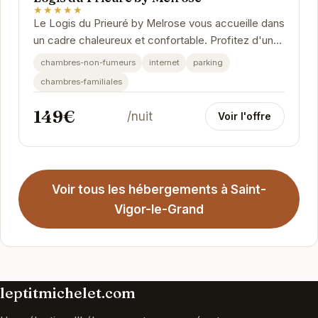
★★★★★
Le Logis du Prieuré by Melrose vous accueille dans
un cadre chaleureux et confortable. Profitez d'un
séjour relaxant dans des chambres élégantes...
chambres-non-fumeurs
internet
parking
chambres-familiales
149€
/nuit
Voir l'offre
Voir tous les hébergements à Saint-
Vigor-le-Grand
leptitmichelet.com