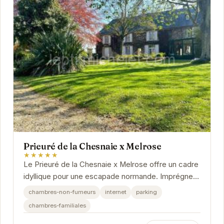
Prieuré de la Chesnaie x Melrose
★★★★★
Le Prieuré de la Chesnaie x Melrose offre un cadre
idyllique pour une escapade normande. Imprégnez-
vous de l'histoire des lieux tout en profitant...
chambres-non-fumeurs
internet
parking
chambres-familiales