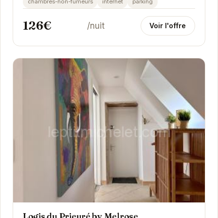
chambres-non-fumeurs
internet
parking
126€
/nuit
Voir l'offre
Logis du Prieuré by Melrose