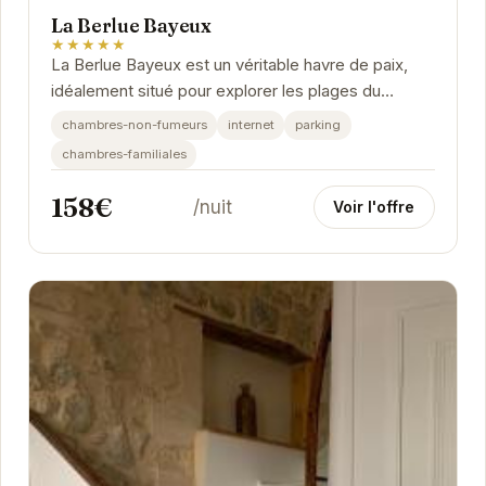
La Berlue Bayeux
★★★★★
La Berlue Bayeux est un véritable havre de paix,
idéalement situé pour explorer les plages du
débarquement et les charmes de la Normandie.
chambres-non-fumeurs
internet
parking
Avec...
chambres-familiales
158€
/nuit
Voir l'offre