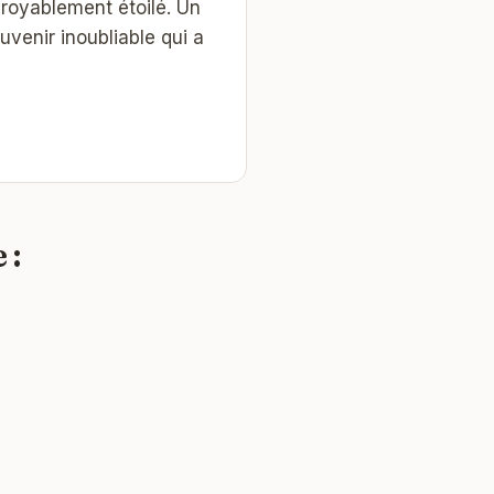
croyablement étoilé. Un
venir inoubliable qui a
 :