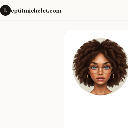
eptitmichelet.com
L